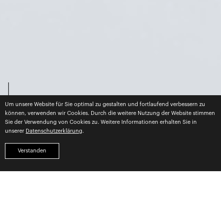
Um unsere Website für Sie optimal zu gestalten und fortlaufend verbessern zu
können, verwenden wir Cookies. Durch die weitere Nutzung der Website stimmen
Sie der Verwendung von Cookies zu. Weitere Informationen erhalten Sie in
unserer
Datenschutzerklärung
.
Verstanden
WE ARE —
Siegelwerk –
Kreativagentur für Design,
Content Creation &
Markenerlebnisse.