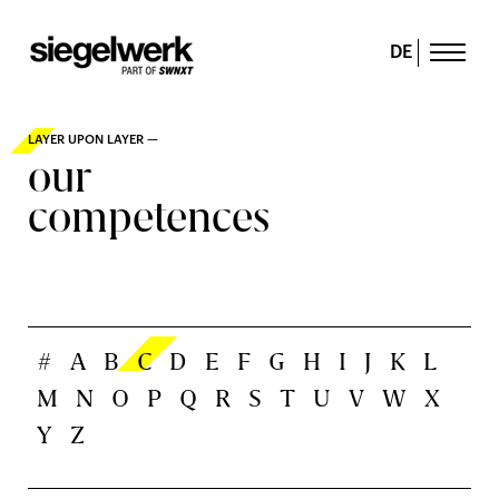
DE
LAYER UPON LAYER —
our
competences
#
A
B
C
D
E
F
G
H
I
J
K
L
M
N
O
P
Q
R
S
T
U
V
W
X
Y
Z