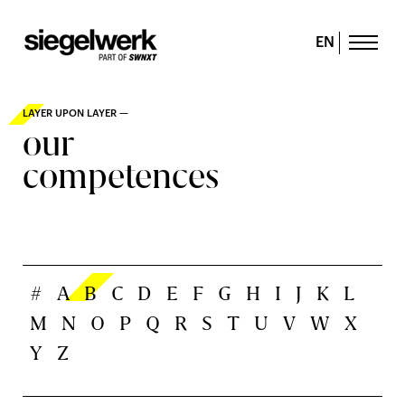
EN
LAYER UPON LAYER —
our
competences
#
A
B
C
D
E
F
G
H
I
J
K
L
M
N
O
P
Q
R
S
T
U
V
W
X
Y
Z