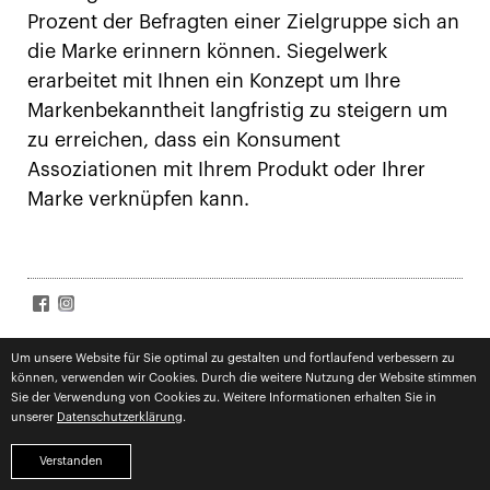
Prozent der Befragten einer Zielgruppe sich an
die Marke erinnern können. Siegelwerk
erarbeitet mit Ihnen ein Konzept um Ihre
Markenbekanntheit langfristig zu steigern um
zu erreichen, dass ein Konsument
Assoziationen mit Ihrem Produkt oder Ihrer
Marke verknüpfen kann.
SIGN UP FOR NEWS
Um unsere Website für Sie optimal zu gestalten und fortlaufend verbessern zu
können, verwenden wir Cookies. Durch die weitere Nutzung der Website stimmen
Subscribe
Datenschutz
zugestimmt
Sie der Verwendung von Cookies zu. Weitere Informationen erhalten Sie in
unserer
Datenschutzerklärung
.
impressum
datenschutz
competences
Verstanden