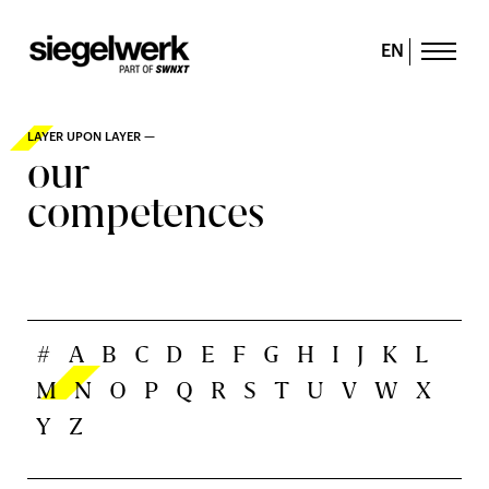
EN
LAYER UPON LAYER —
our
competences
#
A
B
C
D
E
F
G
H
I
J
K
L
M
N
O
P
Q
R
S
T
U
V
W
X
Y
Z