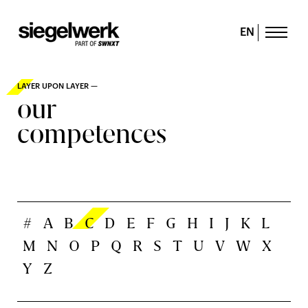
EN
LAYER UPON LAYER —
our
competences
#
A
B
C
D
E
F
G
H
I
J
K
L
M
N
O
P
Q
R
S
T
U
V
W
X
Y
Z