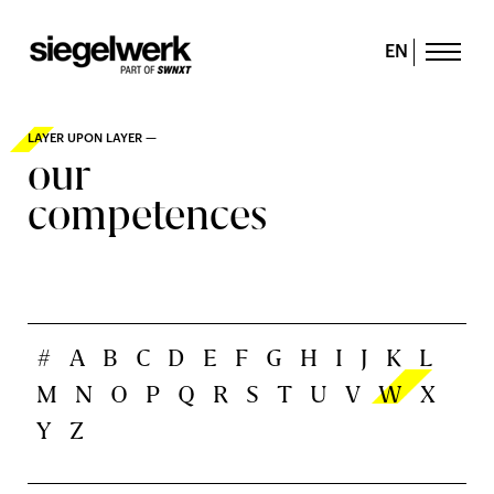
EN
LAYER UPON LAYER —
our
competences
#
A
B
C
D
E
F
G
H
I
J
K
L
M
N
O
P
Q
R
S
T
U
V
W
X
Y
Z