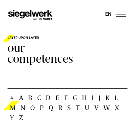
EN
LAYER UPON LAYER —
our
competences
#
A
B
C
D
E
F
G
H
I
J
K
L
M
N
O
P
Q
R
S
T
U
V
W
X
Y
Z