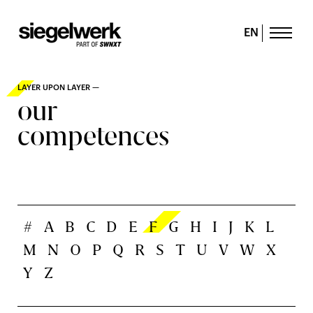
EN
LAYER UPON LAYER —
our
competences
#
A
B
C
D
E
F
G
H
I
J
K
L
M
N
O
P
Q
R
S
T
U
V
W
X
Y
Z