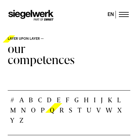
EN
LAYER UPON LAYER —
our
competences
#
A
B
C
D
E
F
G
H
I
J
K
L
M
N
O
P
Q
R
S
T
U
V
W
X
Y
Z