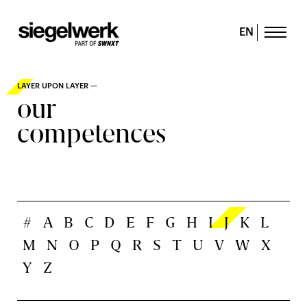
EN
LAYER UPON LAYER —
our
competences
#
A
B
C
D
E
F
G
H
I
J
K
L
M
N
O
P
Q
R
S
T
U
V
W
X
Y
Z