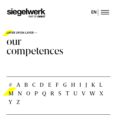
EN
LAYER UPON LAYER —
our
competences
#
A
B
C
D
E
F
G
H
I
J
K
L
M
N
O
P
Q
R
S
T
U
V
W
X
Y
Z