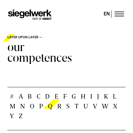
EN
LAYER UPON LAYER —
our
competences
#
A
B
C
D
E
F
G
H
I
J
K
L
M
N
O
P
Q
R
S
T
U
V
W
X
Y
Z