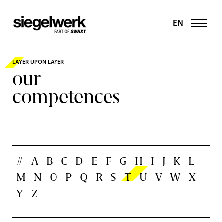
EN
LAYER UPON LAYER —
our
competences
#
A
B
C
D
E
F
G
H
I
J
K
L
M
N
O
P
Q
R
S
T
U
V
W
X
Y
Z