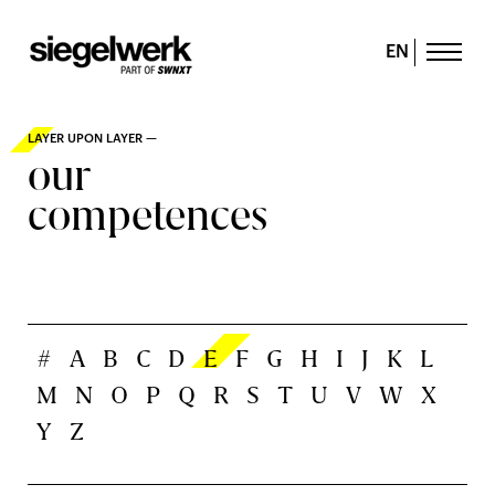
EN
LAYER UPON LAYER —
our
competences
#
A
B
C
D
E
F
G
H
I
J
K
L
M
N
O
P
Q
R
S
T
U
V
W
X
Y
Z