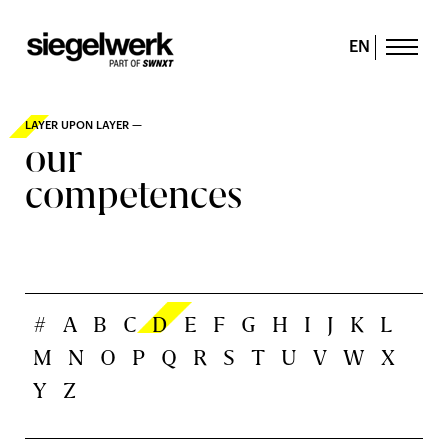
EN
LAYER UPON LAYER —
our
competences
#
A
B
C
D
E
F
G
H
I
J
K
L
M
N
O
P
Q
R
S
T
U
V
W
X
Y
Z