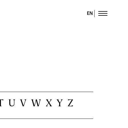
EN
T
U
V
W
X
Y
Z