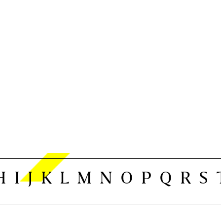
H
I
J
K
L
M
N
O
P
Q
R
S