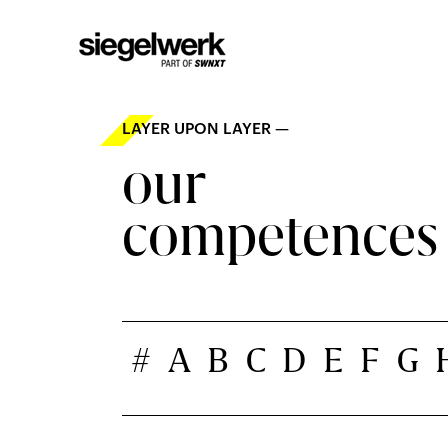
LAYER UPON LAYER —
our
competences
#
A
B
C
D
E
F
G